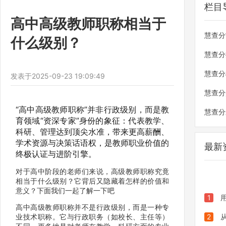
栏目
高中高级教师职称相当于
慧查分
什么级别？
慧查分
慧查分
发表于
2025-09-23 19:09:49
慧查分
“高中高级教师职称”并非行政级别，而是教
慧查分
育领域“资深专家”身份的象征：代表教学、
科研、管理达到顶尖水准，带来更高薪酬、
学术资源与决策话语权，是教师职业价值的
最新
终极认证与进阶引擎。
对于高中阶段的老师们来说，高级教师职称究竟
相当于什么级别？它背后又隐藏着怎样的价值和
意义？下面我们一起了解一下吧
1
用
高中高级教师职称并不是行政级别，而是一种专
钟搞定
2
业技术职称。它与行政职务（如校长、主任等）