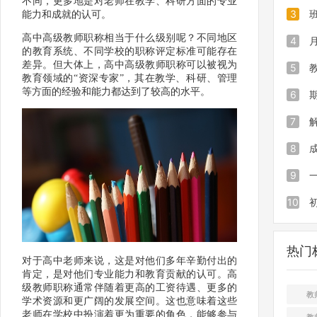
不同，更多地是对老师在教学、科研方面的专业
绩发布
到发布
3
能力和成就的认可。
高中高级教师职称相当于什么级别呢？不同地区
繁琐私
减负的
发成绩
4
的教育系统、不同学校的职称评定标准可能存在
差异。但大体上，高中高级教师职称可以被视为
惯
轻松发
别焦虑
5
教育领域的“资深专家”，其在教学、科研、管理
等方面的经验和能力都达到了较高的水平。
月考成
程序精
查分不
6
任发分
分三步
量检测
7
发
教师一
布高效
8
工具省
零基础
询系统
9
一
解决发
费生成
格，轻
10
分享
成绩查
规扣分
热门
对于高中老师来说，这是对他们多年辛勤付出的
肯定，是对他们专业能力和教育贡献的认可。高
级教师职称通常伴随着更高的工资待遇、更多的
教
学术资源和更广阔的发展空间。这也意味着这些
老师在学校中扮演着更为重要的角色，能够参与
教